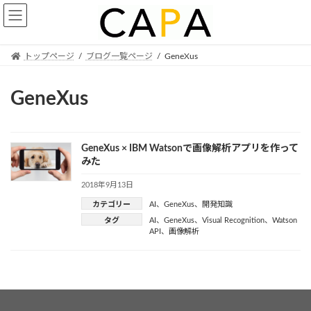
Skip
Skip
to
to
the
the
content
Navigation
トップページ
ブログ一覧ページ
GeneXus
GeneXus
GeneXus × IBM Watsonで画像解析アプリを作って
みた
2018年9月13日
カテゴリー
AI
、
GeneXus
、
開発知識
タグ
AI
、
GeneXus
、
Visual Recognition
、
Watson
API
、
画像解析