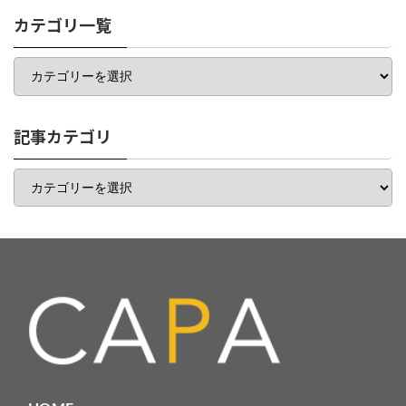
カテゴリ一覧
カ
テ
ゴ
リ
一
記事カテゴリ
覧
記
事
カ
テ
ゴ
リ