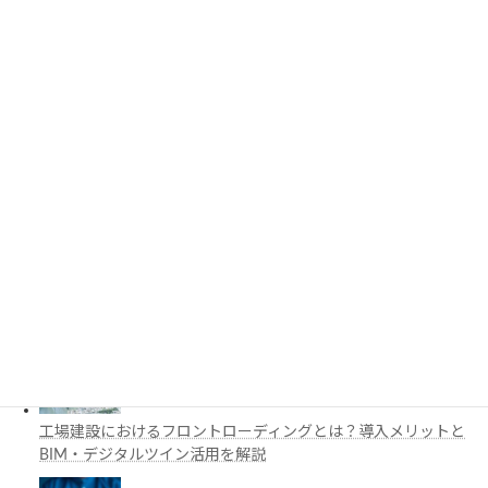
要ライブラリを解説
3D都市モデルは土木設計にどう活用できる？PLATEAUの特徴
と活用例を解説
施工管理で注目の空間コンピューティングとは？BIM・Apple
Vision Proの活用例を解説
工場建設におけるフロントローディングとは？導入メリットと
BIM・デジタルツイン活用を解説