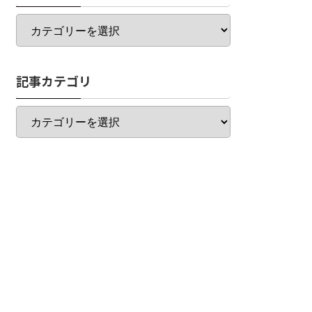
カ
テ
ゴ
リ
記事カテゴリ
一
覧
記
事
カ
テ
ゴ
リ