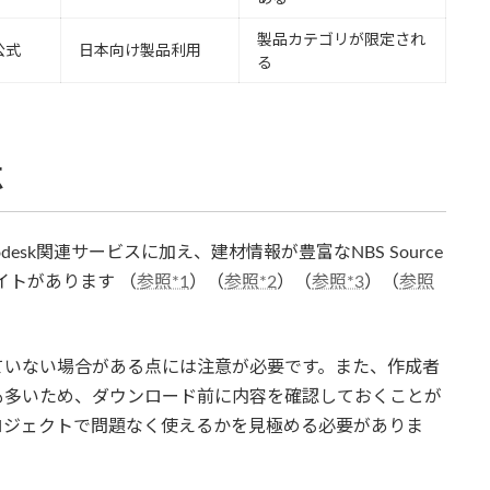
製品カテゴリが限定され
公式
日本向け製品利用
る
点
Autodesk関連サービスに加え、建材情報が豊富なNBS Source
布サイトがあります （
参照*1
）（
参照*2
）（
参照*3
）（
参照
ていない場合がある点には注意が必要です。また、作成者
も多いため、ダウンロード前に内容を確認しておくことが
ロジェクトで問題なく使えるかを見極める必要がありま