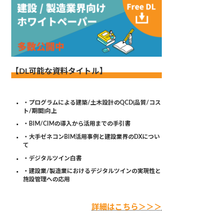
【DL可能な資料タイトル】
・プログラムによる建築/土木設計のQCD(品質/コス
ト/期間)向上
・BIM/CIMの導入から活用までの手引書
・大手ゼネコンBIM活用事例と建設業界のDXについ
て
・デジタルツイン白書
・建設業/製造業におけるデジタルツインの実現性と
施設管理への応用
詳細はこちら＞＞＞