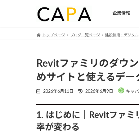
企業情報
Skip
Skip
トップページ
ブログ一覧ページ
建設技術・デジタル
to
to
the
the
content
Navigation
Revitファミリのダ
めサイトと使えるデー
Last
2026年6月11日
2026年6月9日
キャパ
updated
:
1. はじめに｜Revitフ
率が変わる