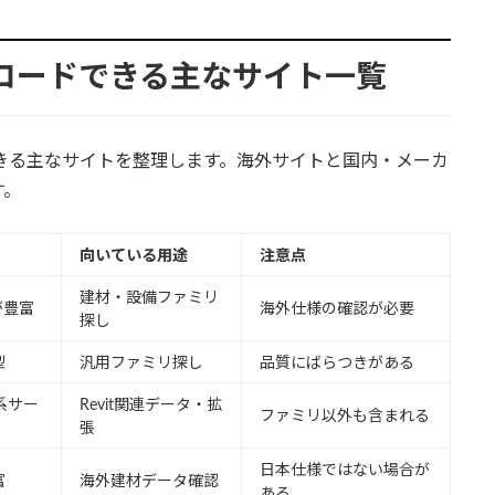
ウンロードできる主なサイト一覧
できる主なサイトを整理します。海外サイトと国内・メーカ
す。
向いている用途
注意点
建材・設備ファミリ
が豊富
海外仕様の確認が必要
探し
型
汎用ファミリ探し
品質にばらつきがある
式系サー
Revit関連データ・拡
ファミリ以外も含まれる
張
日本仕様ではない場合が
富
海外建材データ確認
ある