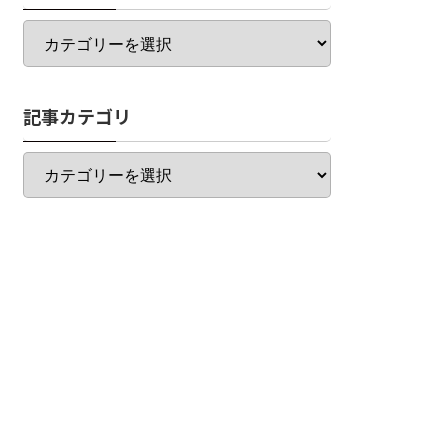
カ
テ
ゴ
リ
記事カテゴリ
一
覧
記
事
カ
テ
ゴ
リ