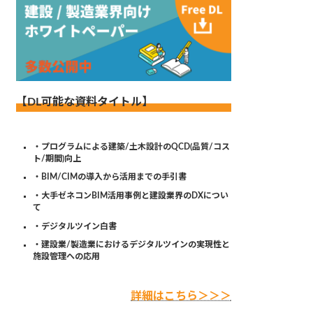
【DL可能な資料タイトル】
・プログラムによる建築/土木設計のQCD(品質/コス
ト/期間)向上
・BIM/CIMの導入から活用までの手引書
・大手ゼネコンBIM活用事例と建設業界のDXについ
て
・デジタルツイン白書
・建設業/製造業におけるデジタルツインの実現性と
施設管理への応用
詳細はこちら＞＞＞