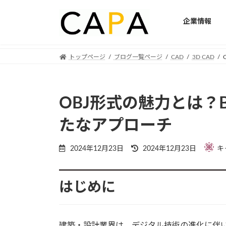
企業情報
Skip
Skip
トップページ
ブログ一覧ページ
CAD
3D CAD
to
to
the
the
content
Navigation
OBJ形式の魅力とは？
たなアプローチ
Last
2024年12月23日
2024年12月23日
キ
updated
:
はじめに
建築・設計業界は、デジタル技術の進化に伴