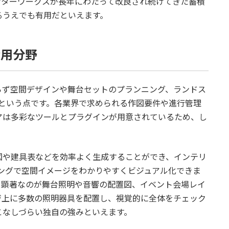
クターワークスが長年にわたって改良され続けてきた蓄積
るうえでも有用だといえます。
活用分野
らず空間デザインや舞台セットのプランニング、ランドス
だという点です。各業界で求められる作図要件や進行管理
アは多彩なツールとプラグインが用意されているため、し
図や建具表などを効率よく生成することができ、インテリ
ングで空間イメージをわかりやすくビジュアル化できま
て顕著なのが舞台照明や音響の配置図、イベント会場レイ
ジ上に多数の照明器具を配置し、視覚的に全体をチェック
こなしづらい独自の強みといえます。