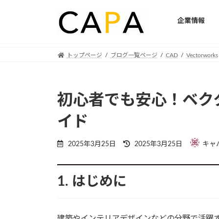
企業情報
Skip
Skip
トップページ
ブログ一覧ページ
CAD
Vectorworks
to
to
the
the
content
Navigation
初心者でも安心！ベク
イド
Last
2025年3月25日
2025年3月25日
キャ
updated
:
1. はじめに
建築やインテリアデザインなどの分野で活躍す