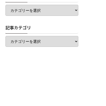
カ
テ
ゴ
リ
記事カテゴリ
一
覧
記
事
カ
テ
ゴ
リ