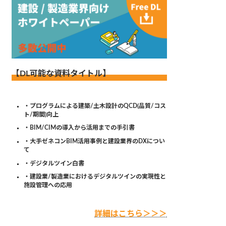
【DL可能な資料タイトル】
・プログラムによる建築/土木設計のQCD(品質/コス
ト/期間)向上
・BIM/CIMの導入から活用までの手引書
・大手ゼネコンBIM活用事例と建設業界のDXについ
て
・デジタルツイン白書
・建設業/製造業におけるデジタルツインの実現性と
施設管理への応用
詳細はこちら＞＞＞