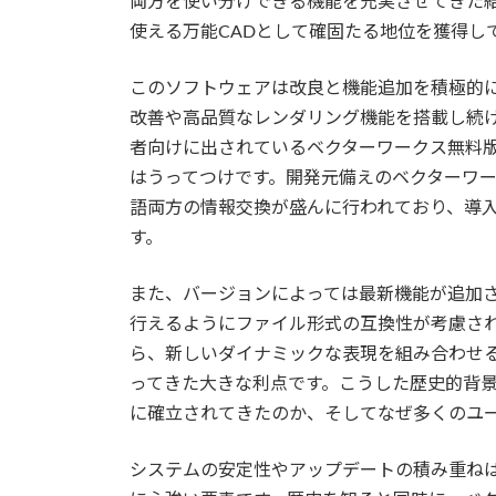
両方を使い分けできる機能を充実させてきた
使える万能CADとして確固たる地位を獲得し
このソフトウェアは改良と機能追加を積極的
改善や高品質なレンダリング機能を搭載し続
者向けに出されているベクターワークス無料
はうってつけです。開発元備えのベクターワ
語両方の情報交換が盛んに行われており、導
す。
また、バージョンによっては最新機能が追加
行えるようにファイル形式の互換性が考慮さ
ら、新しいダイナミックな表現を組み合わせ
ってきた大きな利点です。こうした歴史的背
に確立されてきたのか、そしてなぜ多くのユ
システムの安定性やアップデートの積み重ね