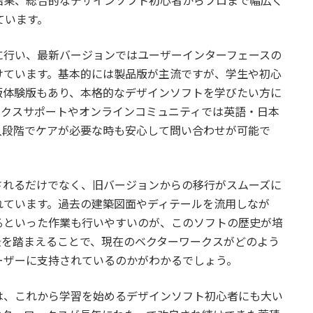
結果、総合的なデザインソフト初心者からプロまで幅広く
ています。
に行い、最新バージョンではユーザーインターフェースの
けています。基本的には製品版が主流ですが、学生や初心
版体験版もあり、本格的なデザインソフトを学びたい方に
ークスサポートやオンラインコミュニティでは英語・日本
入段階でケアが必要な時も安心して問い合わせが可能で
されるだけでなく、旧バージョンからの移行がスムーズに
れています。過去の建築図面やディテールを流用しなが
るといった作業も行いやすいのが、このソフトの歴史が培
景を踏まえることで、現在のベクターワークスがどのよう
ーザーに支持されているのかがわかるでしょう。
は、これから学習を始めるデザインソフト初心者にも大い