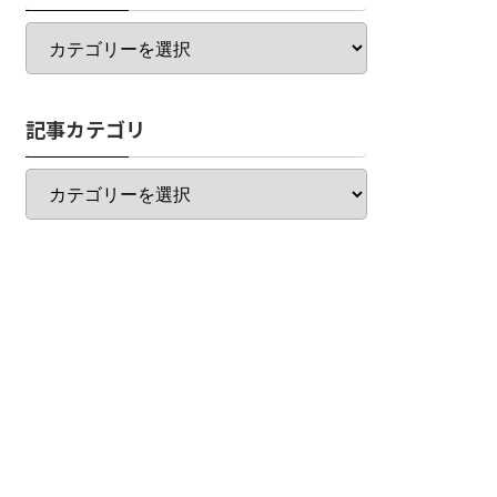
カ
テ
ゴ
リ
記事カテゴリ
一
覧
記
事
カ
テ
ゴ
リ