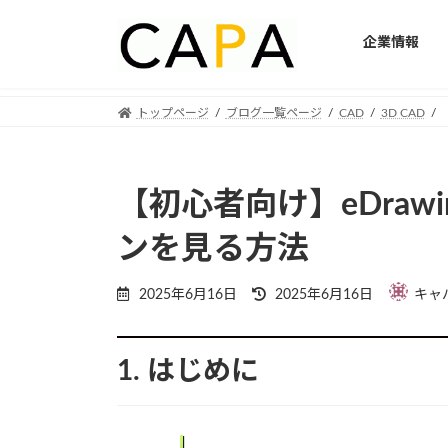
企業情報
Skip
Skip
トップページ
ブログ一覧ページ
CAD
3D CAD
to
to
the
the
content
Navigation
【初心者向け】eDraw
ンを見る方法
Last
2025年6月16日
2025年6月16日
キャ
updated
:
1. はじめに