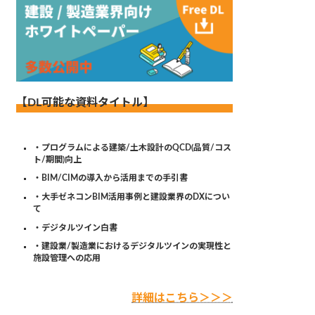
【DL可能な資料タイトル】
・プログラムによる建築/土木設計のQCD(品質/コス
ト/期間)向上
・BIM/CIMの導入から活用までの手引書
・大手ゼネコンBIM活用事例と建設業界のDXについ
て
・デジタルツイン白書
・建設業/製造業におけるデジタルツインの実現性と
施設管理への応用
詳細はこちら＞＞＞