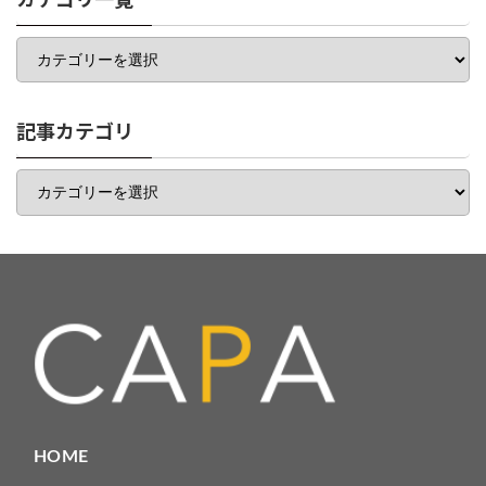
カテゴリ一覧
カ
テ
ゴ
リ
一
記事カテゴリ
覧
記
事
カ
テ
ゴ
リ
HOME