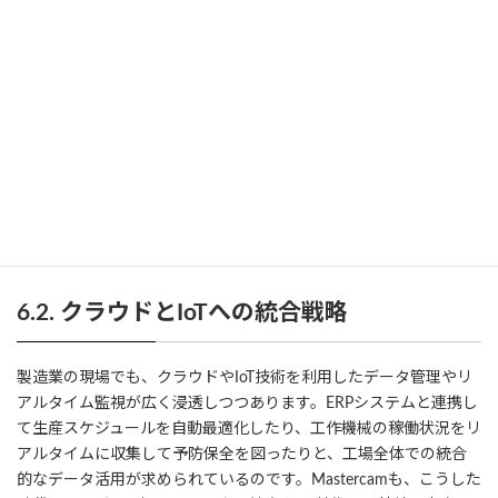
たりのサポート環境を整えるべく、各地域のディーラーと連携し
て実務ベースの教育プログラムや導入支援サービスを拡充してい
くと見られています。
最終的に、自動化技術を強化したMastercamを利用すれば、複雑
な多軸加工をほぼ自動でこなす時代が来るかもしれません。そう
なると、技術者はより高度な設計や戦略立案に注力できるように
なり、イノベーションを生み出すことが可能になります。こうした
シナリオこそが、将来的に見込まれるAI活用の大きな魅力なので
す。
6.2. クラウドとIoTへの統合戦略
製造業の現場でも、クラウドやIoT技術を利用したデータ管理やリ
アルタイム監視が広く浸透しつつあります。ERPシステムと連携し
て生産スケジュールを自動最適化したり、工作機械の稼働状況をリ
アルタイムに収集して予防保全を図ったりと、工場全体での統合
的なデータ活用が求められているのです。Mastercamも、こうした