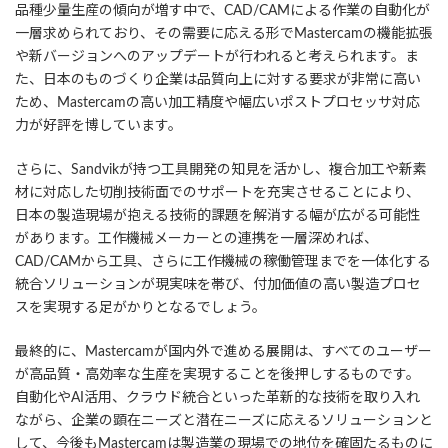
品種少量生産の傾向が増す中で、CAD/CAMによる作業の自動化が
一層求められており、その需要に応える形でMastercamの機能拡張
や新バージョンへのアップデートが行われると考えられます。ま
た、日本のものづくり企業は品質向上に対する要求が非常に高い
ため、Mastercamの高い加工精度や幅広いポストプロセッサ対応
力が好評を博しています。
さらに、Sandvikが持つ工具開発の知見を活かし、複合加工や新素
材に対応した切削技術面でのサポートを充実させることにより、
日本の製造現場が抱える技術的課題を解消する幅が広がる可能性
があります。工作機械メーカーとの連携を一層深めれば、
CAD/CAMから工具、さらに工作機械の稼働管理までを一体化する
統合ソリューションが現実味を帯び、付加価値の高い製造プロセ
スを実現する足がかりとなるでしょう。
最終的に、Mastercamが国内外で進める展開は、すべてのユーザー
が高品質・高効率な生産を実現することを後押しするものです。
自動化やAI活用、クラウド統合といった革新的な技術を取り入れ
ながら、企業の顕在ニーズと潜在ニーズに応えるソリューションと
して、今後もMastercamは製造業の現場での地位を確固たるものに