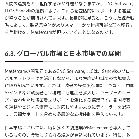
ム間の連携をどう担保するかが課題となりますが、CNC Software,
LLCとSandvikの連携により、これらを包括的にサポートする基盤
が整うことが期待されています。長期的に見ると、こうした統合戦
略によって、製造業全体がよりスマートかつ持続可能な形へ移行す
る手助けを、Mastercamが担っていくことになるのです。
6.3. グローバル市場と日本市場での展開
Mastercamの開発元であるCNC Software, LLCは、Sandvikのグロー
バルネットワークを活用しながら、より幅広い地域での市場拡大
に取り組んでいます。これは、欧米の先進製造国だけでなく、中国
やインドなど成長著しい地域にも進出を拡大し、ユーザーのニー
ズに合わせた地域密着型サポートを強化する姿勢です。各国特有
の規格やビジネス慣習にも対応しやすいようにディーラーを配置
し、言語サポートを含めた多層的な支援体制を整えています。
日本市場においては、既に多くの製造業がMastercamを導入して
いるものの、今後もさらなる浸透が見込まれています。特に、多