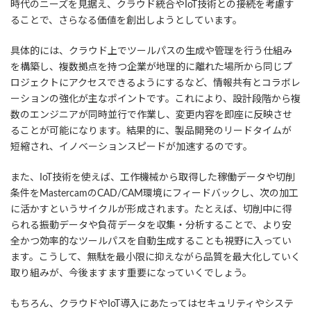
時代のニーズを見据え、クラウド統合やIoT技術との接続を考慮す
ることで、さらなる価値を創出しようとしています。
具体的には、クラウド上でツールパスの生成や管理を行う仕組み
を構築し、複数拠点を持つ企業が地理的に離れた場所から同じプ
ロジェクトにアクセスできるようにするなど、情報共有とコラボレ
ーションの強化が主なポイントです。これにより、設計段階から複
数のエンジニアが同時並行で作業し、変更内容を即座に反映させ
ることが可能になります。結果的に、製品開発のリードタイムが
短縮され、イノベーションスピードが加速するのです。
また、IoT技術を使えば、工作機械から取得した稼働データや切削
条件をMastercamのCAD/CAM環境にフィードバックし、次の加工
に活かすというサイクルが形成されます。たとえば、切削中に得
られる振動データや負荷データを収集・分析することで、より安
全かつ効率的なツールパスを自動生成することも視野に入ってい
ます。こうして、無駄を最小限に抑えながら品質を最大化していく
取り組みが、今後ますます重要になっていくでしょう。
もちろん、クラウドやIoT導入にあたってはセキュリティやシステ