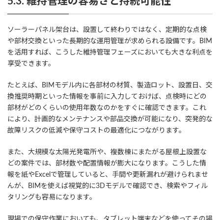
5.3. 維持管理の容易さと持続可能性
ソーラーパネル架台は、設置して終わりではなく、定期的な点検
や部材交換といった長期的な運用管理が求められる設備です。BIM
を活用すれば、こうした維持管理フェーズにおいても大きな利点を
享受できます。
たとえば、BIMモデル内に各部材の材質、製造ロット、設置日、交
換推奨時期といった情報を事前に入力しておけば、点検時にどの
部材がどのくらいの使用年数なのかをすぐに確認できます。これ
により、計画的なメンテナンスや部品交換が可能になり、突発的な
故障リスクの低減や保守コストの最適化につながります。
また、大規模な太陽光発電所や、複数棟にまたがる屋根上設置な
どの案件では、部材数や配置情報が膨大になります。こうした情
報を紙やExcelで管理していると、手間や更新漏れが避けられませ
んが、BIMを使えば視覚的に3Dモデルで確認でき、検索やフィル
タリングも容易になります。
現場での保守作業においても、タブレット端末などを使ってその場