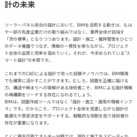
計の未来
ソーラーパネル架台の設計において、BIMを活用する動きは、もは
や一部の先進企業だけの取り組みではなく、業界全体が目指す
「次の標準」となりつつあります。設計・施工・維持管理をひとつ
のデータ基盤でつなぎ、情報の一貫性を保ちながら、プロジェク
ト全体の品質と効率を高めていく。それが、今求められている“ス
マート設計”の本質です。
これまでのCADによる設計で培った経験やノウハウは、BIM環境
でも確実に活かすことができます。むしろ、図面を正確に描ける
力、構造や納まりへの理解がある技術者こそ、BIMによる設計情報
の再構築をリードする存在になれるでしょう。
BIMは、図面作成ツールではなく「設計・施工・運用の情報インフ
ラ」です。だからこそ、プロジェクト全体を見渡しながら設計の
最適化や意思決定をサポートする、戦略的な役割を担う技術者の
存在が重要になります。
とくに再生可能エネルギー分野では、設計と施工をスピーディか