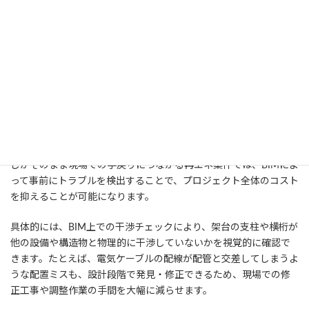
ばならないケースが増えています。こうしたタイトな条件のもとで
も、BIMを活用することで設計のスピードと品質を両立させること
ができます。
5.2. コスト削減とエラーの最小化
BIMのもうひとつの大きな導入メリットは、コストの最適化とエラ
ーの予防に大きく貢献する点です。設計段階での不整合や見落と
しがそのまま現場での手戻りにつながる再エネ案件では、BIMによ
って事前にトラブルを検出することで、プロジェクト全体のコスト
を抑えることが可能になります。
具体的には、BIM上での干渉チェックにより、架台の支柱や横桁が
他の設備や構造物と物理的に干渉していないかを視覚的に確認で
きます。たとえば、電気ケーブルの配線が配管と交差してしまうよ
うな配置ミスも、設計段階で発見・修正できるため、現場での修
正工事や調整作業の手間を大幅に減らせます。