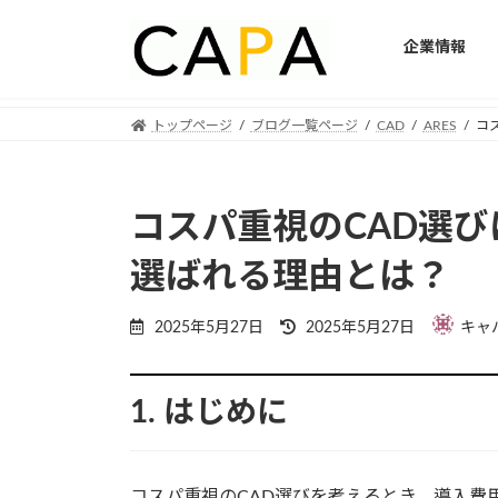
企業情報
Skip
Skip
トップページ
ブログ一覧ページ
CAD
ARES
コス
to
to
the
the
content
Navigation
コスパ重視のCAD選びに！
選ばれる理由とは？
Last
2025年5月27日
2025年5月27日
キャ
updated
:
1. はじめに
コスパ重視のCAD選びを考えるとき、導入費