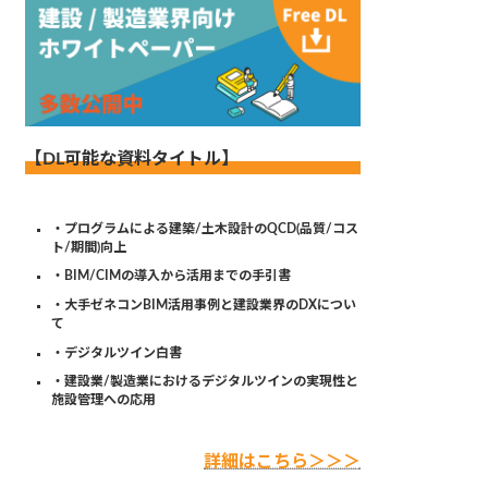
【DL可能な資料タイトル】
・プログラムによる建築/土木設計のQCD(品質/コス
ト/期間)向上
・BIM/CIMの導入から活用までの手引書
・大手ゼネコンBIM活用事例と建設業界のDXについ
て
・デジタルツイン白書
・建設業/製造業におけるデジタルツインの実現性と
施設管理への応用
詳細はこちら＞＞＞