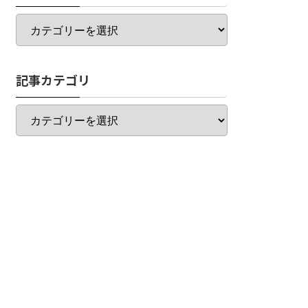
カ
テ
ゴ
リ
記事カテゴリ
一
覧
記
事
カ
テ
ゴ
リ