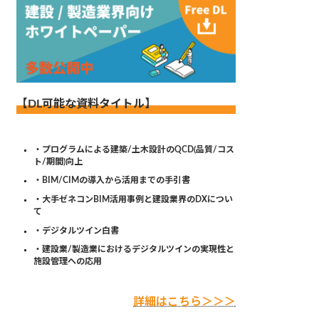
【DL可能な資料タイトル】
・プログラムによる建築/土木設計のQCD(品質/コス
ト/期間)向上
・BIM/CIMの導入から活用までの手引書
・大手ゼネコンBIM活用事例と建設業界のDXについ
て
・デジタルツイン白書
・建設業/製造業におけるデジタルツインの実現性と
施設管理への応用
詳細はこちら＞＞＞