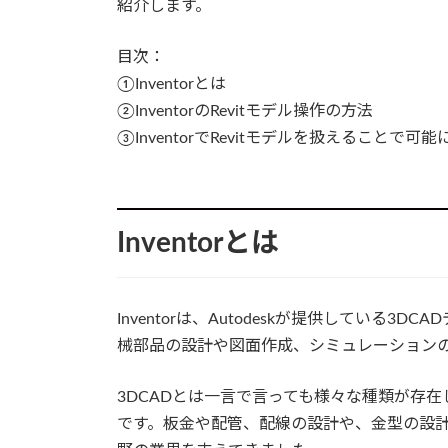
紹介します。
目次：
①Inventorとは
②InventorのRevitモデル操作の方法
③InventorでRevitモデルを扱えることで可
Inventorとは
Inventorは、Autodeskが提供している
械部品の設計や図面作成、シミュレーション
3DCADとは一言で言っても様々な種類が存
です。板金や配管、配線の設計や、金型の設計