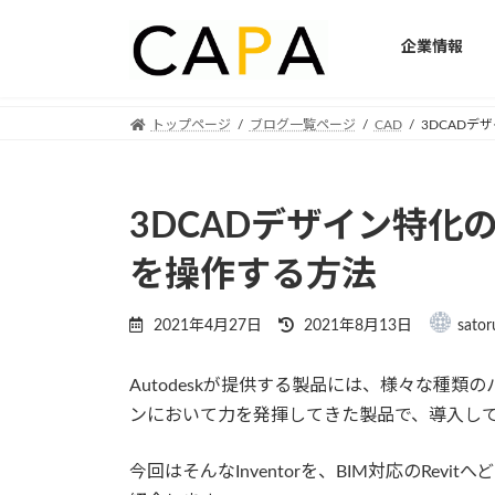
企業情報
Skip
Skip
トップページ
ブログ一覧ページ
CAD
3DCADデザ
to
to
the
the
content
Navigation
3DCADデザイン特化のIn
を操作する方法
Last
2021年4月27日
2021年8月13日
sator
updated
:
Autodeskが提供する製品には、様々な種類のパ
ンにおいて力を発揮してきた製品で、導入し
今回はそんなInventorを、BIM対応のRe