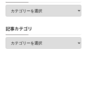
カ
テ
ゴ
リ
記事カテゴリ
一
覧
記
事
カ
テ
ゴ
リ