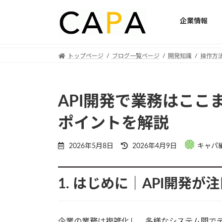
企業情報
Skip
Skip
トップページ
ブログ一覧ページ
開発知識
操作方
to
to
the
the
content
Navigation
API開発で業務はこ
ポイントを解説
Last
2026年5月8日
2026年4月9日
キャパ
updated
:
1. はじめに｜API開発が
企業の業務は複雑化し、多様なシステム間で