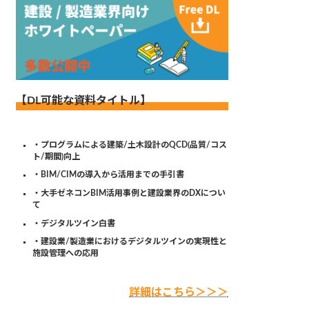
【DL可能な資料タイトル】
・プログラムによる建築/土木設計のQCD(品質/コス
ト/期間)向上
・BIM/CIMの導入から活用までの手引書
・大手ゼネコンBIM活用事例と建設業界のDXについ
て
・デジタルツイン白書
・建設業/製造業におけるデジタルツインの実現性と
施設管理への応用
詳細はこちら＞＞＞