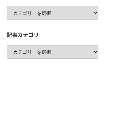
カ
テ
ゴ
リ
記事カテゴリ
一
覧
記
事
カ
テ
ゴ
リ