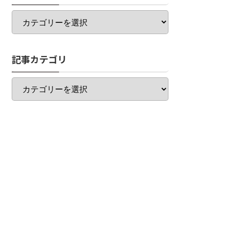
カ
テ
ゴ
リ
記事カテゴリ
一
覧
記
事
カ
テ
ゴ
リ