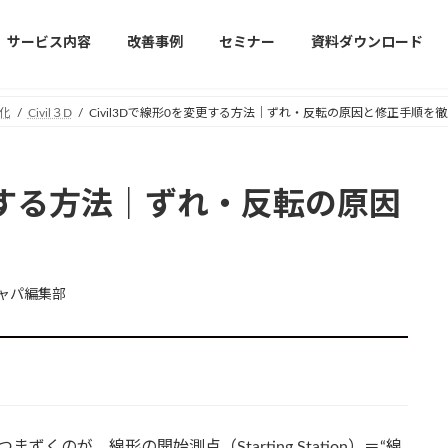
サービス内容
改善事例
セミナー
資料ダウンロード
化
Civil３D
Civil3Dで線形0を変更する方法｜ずれ・反転の原因と修正手順を
変更する方法｜ずれ・反転の原因
ャパ編集部
ずくのが、線形の開始測点（Starting Station）＝“線