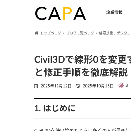
企業情報
Skip
Skip
トップページ
ブログ一覧ページ
建設技術・デジタル
to
to
the
the
content
Navigation
Civil3Dで線形0を
と修正手順を徹底解説
Last
2025年11月12日
2025年10月15日
キ
updated
:
1. はじめに
Civil 3Dを使い始めたときに多くの人が最初につま