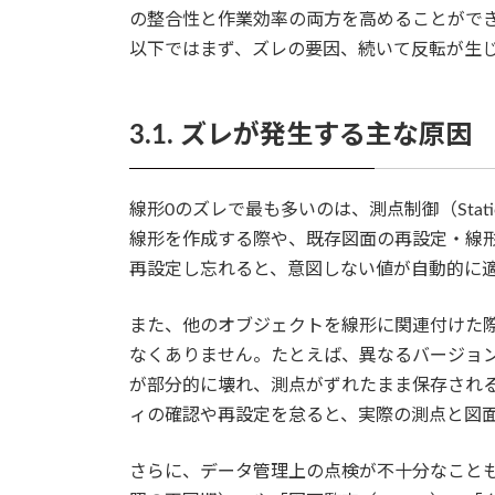
の整合性と作業効率の両方を高めることがで
以下ではまず、ズレの要因、続いて反転が生
3.1. ズレが発生する主な原因
線形0のズレで最も多いのは、測点制御（Stati
線形を作成する際や、既存図面の再設定・線形再定義を
再設定し忘れると、意図しない値が自動的に
また、他のオブジェクトを線形に関連付けた
なくありません。たとえば、異なるバージョンの
が部分的に壊れ、測点がずれたまま保存され
ィの確認や再設定を怠ると、実際の測点と図
さらに、データ管理上の点検が不十分なこともズレの原因