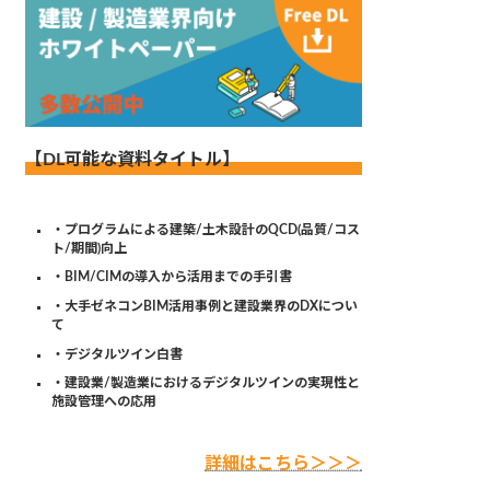
【DL可能な資料タイトル】
・プログラムによる建築/土木設計のQCD(品質/コス
ト/期間)向上
・BIM/CIMの導入から活用までの手引書
・大手ゼネコンBIM活用事例と建設業界のDXについ
て
・デジタルツイン白書
・建設業/製造業におけるデジタルツインの実現性と
施設管理への応用
詳細はこちら＞＞＞