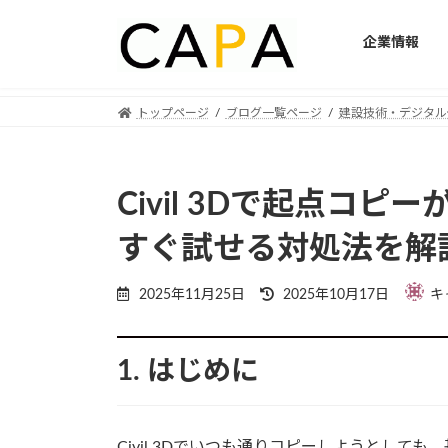
企業情報
Skip
Skip
トップページ
ブログ一覧ページ
建設技術・デジタル
to
to
the
the
content
Navigation
Civil 3Dで起点コ
すぐ試せる対処法を解
Last
2025年11月25日
2025年10月17日
キ
updated
:
1. はじめに
Civil 3Dでいつも通りコピーしようとし