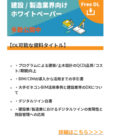
【DL可能な資料タイトル】
・プログラムによる建築/土木設計のQCD(品質/コス
ト/期間)向上
・BIM/CIMの導入から活用までの手引書
・大手ゼネコンBIM活用事例と建設業界のDXについ
て
・デジタルツイン白書
・建設業/製造業におけるデジタルツインの実現性と
施設管理への応用
詳細はこちら＞＞＞