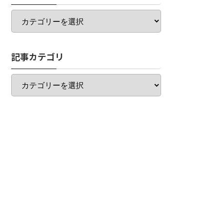
カ
テ
ゴ
リ
記事カテゴリ
一
覧
記
事
カ
テ
ゴ
リ