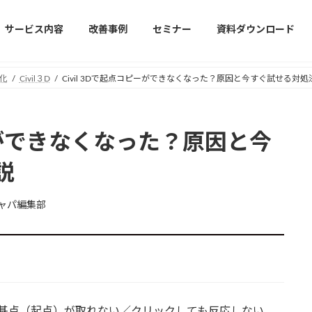
サービス内容
改善事例
セミナー
資料ダウンロード
化
Civil３D
Civil 3Dで起点コピーができなくなった？原因と今すぐ試せる対
ピーができなくなった？原因と今
説
ャパ編集部
ても、基点（起点）が取れない／クリックしても反応しない。