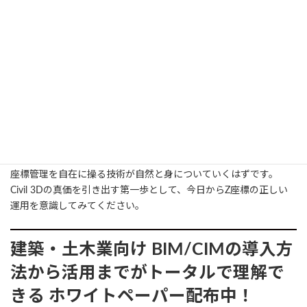
土木・インフラ分野で高度な3Dモデルを構築するには、Z座標の
整合性を常に意識し、Civil 3Dのエラーメッセージやデータの挙動
に敏感であることが欠かせません。
今回紹介した原因と対処法を理解すれば、突発的なズレやエラー
にも慌てることなく、冷静に原因を特定して修正できるようにな
ります。
Z座標が安定すれば、モデル全体の信頼性と精度が飛躍的に向上
し、プロジェクトの進行や品質管理もスムーズに進められます。
今後も継続的に知識を深め、日々の設計で実践を重ねることで、Z
座標管理を自在に操る技術が自然と身についていくはずです。
Civil 3Dの真価を引き出す第一歩として、今日からZ座標の正しい
運用を意識してみてください。
建築・土木業向け
BIM/CIMの導入方
法から活用までがトータルで理解で
きる
ホワイトペーパー配布中！