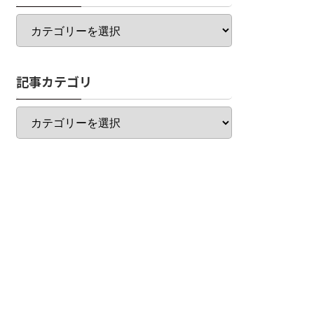
カ
テ
ゴ
リ
記事カテゴリ
一
覧
記
事
カ
テ
ゴ
リ