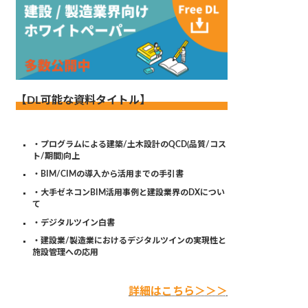
【DL可能な資料タイトル】
・プログラムによる建築/土木設計のQCD(品質/コス
ト/期間)向上
・BIM/CIMの導入から活用までの手引書
・大手ゼネコンBIM活用事例と建設業界のDXについ
て
・デジタルツイン白書
・建設業/製造業におけるデジタルツインの実現性と
施設管理への応用
詳細はこちら＞＞＞