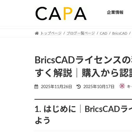
企業情報
Skip
Skip
トップページ
ブログ一覧ページ
CAD
BricsCAD
to
to
the
the
content
Navigation
BricsCADライセン
すく解説｜購入から認
Last
2025年11月26日
2025年10月17日
キ
updated
:
1. はじめに｜BricsC
よう