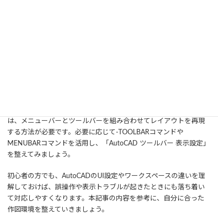
理解して素早く復旧しよう
AutoCADでツールバーやリボンが非表示になった場合は、まず
RIBBONコマンドを試し、ワークスペースの設定を確認することが
大切です。クリーンスクリーンモードやユーザープロファイルの問
題、設定ファイルの破損など原因はさまざまですが、原因に応じ
て対処することで改善できる場合があります。
また、クラシックワークスペースが標準で用意されなくなった現在
は、メニューバーとツールバーを組み合わせてレイアウトを再現
する方法が必要です。必要に応じて-TOOLBARコマンドや
MENUBARコマンドを活用し、「AutoCAD ツールバー 表示設定」
を整えてみましょう。
初心者の方でも、AutoCADのUI設定やワークスペースの違いを理
解しておけば、誤操作や表示トラブルが起きたときにも落ち着い
て対応しやすくなります。本記事の内容を参考に、自分に合った
作図環境を整えていきましょう。