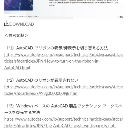
DOWNLOAD
＜参考文献＞
（*1）AutoCAD でリボンの表示/非表示を切り替える方法
https://www.autodesk.com/jp/support/technical/article/caas/sfdcar
ticles/sfdcarticles/JPN/How-to-turn-on-the-ribbon-in-
AutoCAD.html
（*2）AutoCAD のリボンが表示されない
https://www.autodesk.com/jp/support/technical/article/caas/sfdcar
ticles/sfdcarticles/kA93g0000000PjB.html
（*3）Windows ベースの AutoCAD 製品でクラシック ワークスペ
ースを復元する方法
https://www.autodesk.com/jp/support/technical/article/caas/sfdcar
ticles/sfdcarticles/JPN/The-AutoCAD-classic-workspace-is-not-