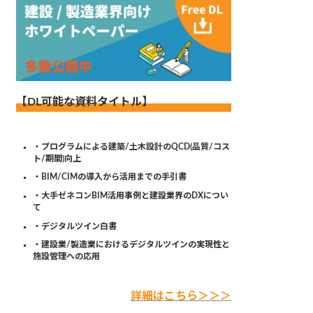
【DL可能な資料タイトル】
・プログラムによる建築/土木設計のQCD(品質/コス
ト/期間)向上
・BIM/CIMの導入から活用までの手引書
・大手ゼネコンBIM活用事例と建設業界のDXについ
て
・デジタルツイン白書
・建設業/製造業におけるデジタルツインの実現性と
施設管理への応用
詳細はこちら＞＞＞