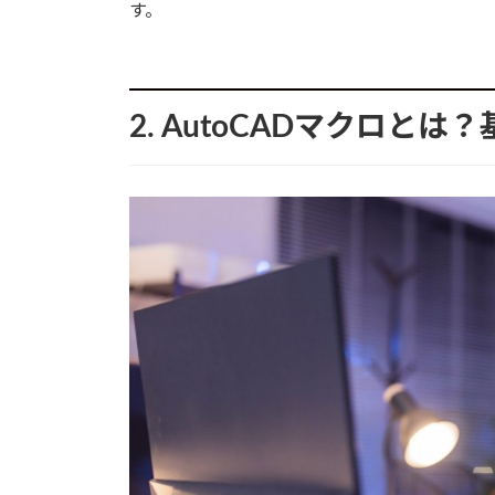
す。
2. AutoCADマクロと