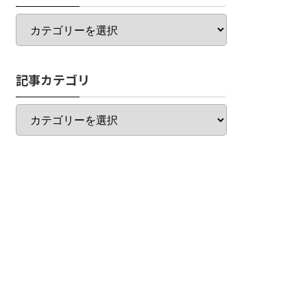
カ
テ
ゴ
リ
記事カテゴリ
一
覧
記
事
カ
テ
ゴ
リ