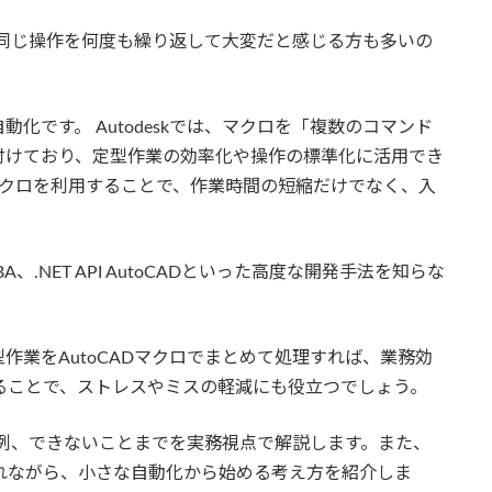
は、同じ操作を何度も繰り返して大変だと感じる方も多いの
化です。 Autodeskでは、マクロを「複数のコマンド
付けており、定型作業の効率化や操作の標準化に活用でき
D マクロを利用することで、作業時間の短縮だけでなく、入
VBA、.NET API AutoCADといった高度な開発手法を知らな
作業をAutoCADマクロでまとめて処理すれば、業務効
ることで、ストレスやミスの軽減にも役立つでしょう。
活用例、できないことまでを実務視点で解説します。また、
も触れながら、小さな自動化から始める考え方を紹介しま