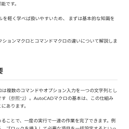
可能です。
アルを軽く学べば扱いやすいため、 まずは基本的な知識を
、アクションマクロとコマンドマクロの違いについて解説しま
要
マクロは複数のコマンドやオプション入力を一つの文字列とし
です（
参照*2
）。AutoCADマクロの基本は、この仕組み
とにあります。
めることで、一度の実行で一連の作業を完了できます。例
る、ブロックを挿入して必要な項目を一括設定するといっ