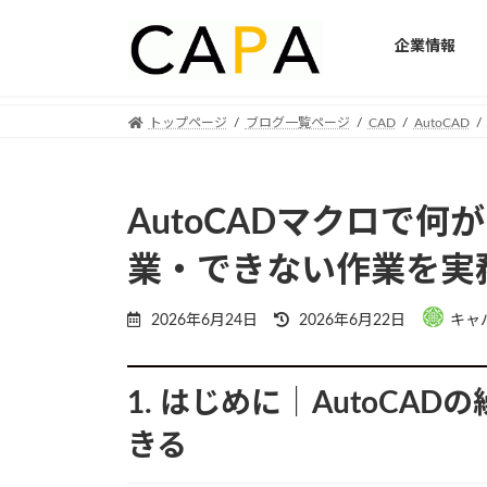
企業情報
Skip
Skip
トップページ
ブログ一覧ページ
CAD
AutoCAD
to
to
the
the
content
Navigation
AutoCADマクロで
業・できない作業を実
Last
2026年6月24日
2026年6月22日
キャ
updated
:
1. はじめに｜AutoC
きる