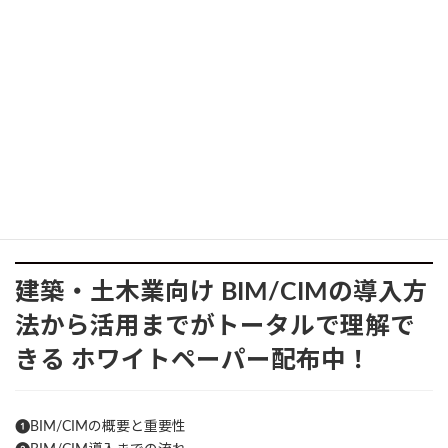
極座標、さらにオブジェクトスナップの高度な使い方まで自然と
身につき、作図の自由度が一段と広がります。
座標システムの理解は、AutoCADを使いこなすための基礎そのも
のです。初心者にとっては回り道に思えるかもしれませんが、この
基礎をしっかり押さえることで、将来的により高度な機能や複雑
な図面作成に取り組む際にもスムーズにステップアップできます。
今後の作図作業では、ぜひ「絶対座標を意識した正確な配置」を
実践してみてください。位置決めが安定すると図面の見通しが良
くなり、自信を持って設計作業に臨めるようになるはずです。
建築・土木業向け
BIM/CIMの導入方
法から活用までがトータルで理解で
きる
ホワイトペーパー配布中！
❶BIM/CIMの概要と重要性