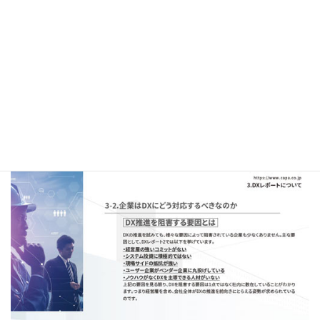
界のDXについてまとめた
ホワイトペ
ーパー配布中！
❶大手ゼネコンのBIM活用事例
❷BIMを活かすためのツール紹介
❸DXレポートについて
❹建設業界におけるDX