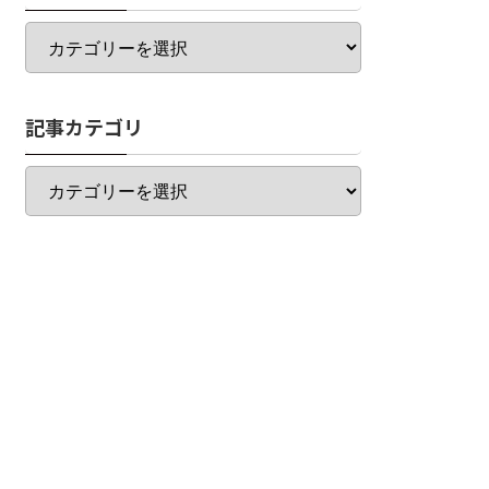
カ
テ
ゴ
リ
記事カテゴリ
一
覧
記
事
カ
テ
ゴ
リ