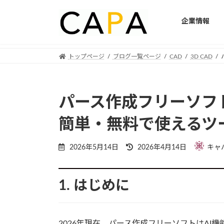
企業情報
Skip
Skip
トップページ
ブログ一覧ページ
CAD
3D CAD
to
to
the
the
content
Navigation
パース作成フリーソフ
簡単・無料で使えるツー
Last
2026年5月14日
2026年4月14日
キャ
updated
:
1. はじめに
2026年現在、パース作成フリーソフトはAI