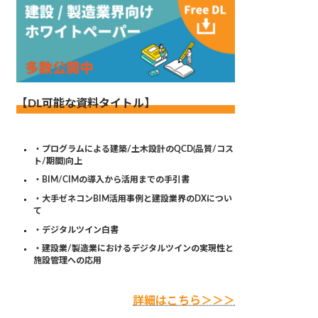
【DL可能な資料タイトル】
・プログラムによる建築/土木設計のQCD(品質/コス
ト/期間)向上
・BIM/CIMの導入から活用までの手引書
・大手ゼネコンBIM活用事例と建設業界のDXについ
て
・デジタルツイン白書
・建設業/製造業におけるデジタルツインの実現性と
施設管理への応用
詳細はこちら＞＞＞