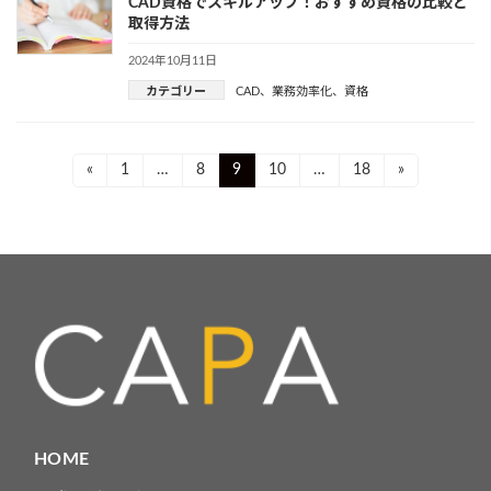
CAD資格でスキルアップ！おすすめ資格の比較と
取得方法
2024年10月11日
カテゴリー
CAD
、
業務効率化
、
資格
投
Page
Page
Page
Page
Page
«
1
…
8
9
10
…
18
»
稿
ナ
ビ
ゲ
ー
シ
ョ
HOME
ン