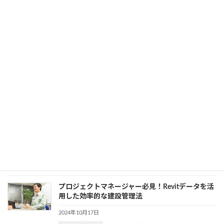
2024年10月21日
カテゴリー
BIM
、
業務効率化
建築設計士必見！AutoCADの反転機能を最大限に
活用するコツ
2024年10月18日
カテゴリー
AutoCAD
、
業務効率化
建築設計における平面図の概要｜立面図と配置図
との違いや気を付けたい点を解説
2024年10月18日
カテゴリー
建設・製造業界
、
業務効率化
プロジェクトマネージャー必見！Revitデータを活
用した効率的な建設管理法
2024年10月17日