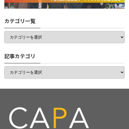
カテゴリ一覧
カ
テ
ゴ
リ
一
記事カテゴリ
覧
記
事
カ
テ
ゴ
リ