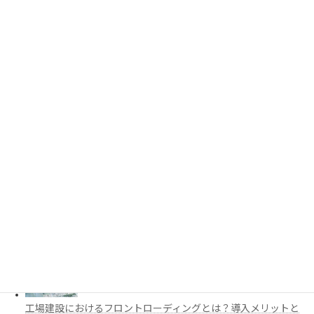
PythonでCADを自動化する方法とは？対応ソフト・活用例・主
要ライブラリを解説
3D都市モデルは土木設計にどう活用できる？PLATEAUの特徴
と活用例を解説
施工管理で注目の空間コンピューティングとは？BIM・Apple
Vision Proの活用例を解説
工場建設におけるフロントローディングとは？導入メリットと