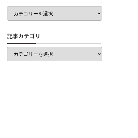
カ
テ
ゴ
リ
記事カテゴリ
一
覧
記
事
カ
テ
ゴ
リ