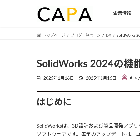
企業情報
Skip
Skip
トップページ
ブログ一覧ページ
DX
SolidWork
to
to
the
the
content
Navigation
SolidWorks 2024
Last
2025年1月16日
2025年1月16日
キャ
updated
:
はじめに
SolidWorksは、3D設計および製品開発
ソフトウェアです。毎年のアップデートは、