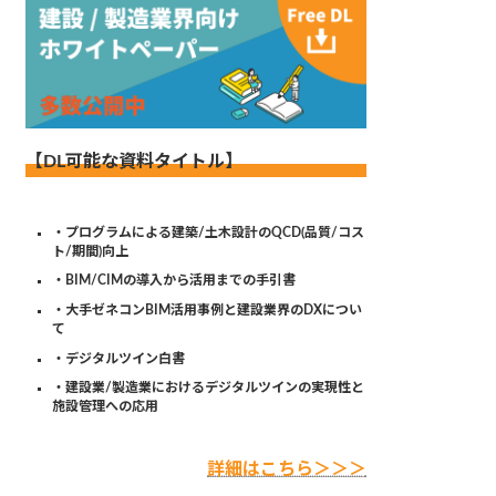
【DL可能な資料タイトル】
・プログラムによる建築/土木設計のQCD(品質/コス
ト/期間)向上
・BIM/CIMの導入から活用までの手引書
・大手ゼネコンBIM活用事例と建設業界のDXについ
て
・デジタルツイン白書
・建設業/製造業におけるデジタルツインの実現性と
施設管理への応用
詳細はこちら＞＞＞