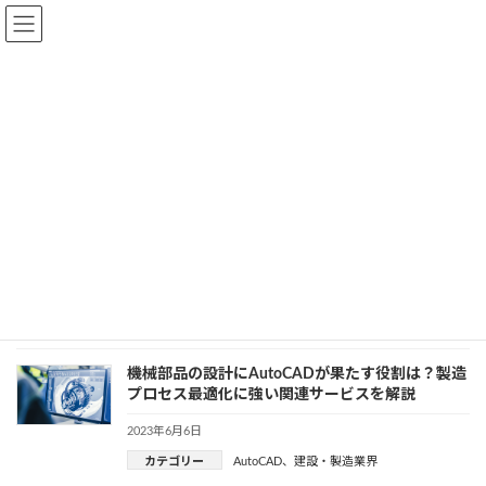
Skip
Skip
to
to
the
the
content
Navigation
トップページ
ブログ一覧ページ
6月 2023
6月 2023
AutoCADの代替となるオープンソースの互換CAD
とは？一覧で紹介
2023年6月7日
カテゴリー
AutoCAD
、
CAD
機械部品の設計にAutoCADが果たす役割は？製造
プロセス最適化に強い関連サービスを解説
2023年6月6日
カテゴリー
AutoCAD
、
建設・製造業界