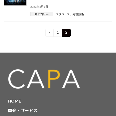
2023年6月1日
カテゴリー
メタバース
、
先端技術
投
Page
Page
«
1
2
稿
ナ
ビ
ゲ
ー
シ
ョ
HOME
ン
開発・サービス