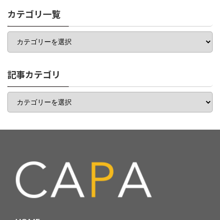
カテゴリ一覧
カ
テ
ゴ
リ
一
記事カテゴリ
覧
記
事
カ
テ
ゴ
リ