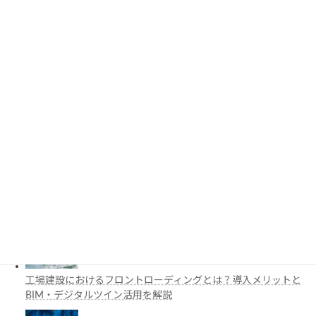
要ライブラリを解説
3D都市モデルは土木設計にどう活用できる？PLATEAUの特徴
と活用例を解説
施工管理で注目の空間コンピューティングとは？BIM・Apple
Vision Proの活用例を解説
工場建設におけるフロントローディングとは？導入メリットと
BIM・デジタルツイン活用を解説