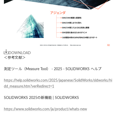
DOWNLOAD
＜参考文献＞
測定ツール（Measure Tool） - 2025 - SOLIDWORKS ヘルプ
https://help.solidworks.com/2025/japanese/SolidWorks/sldworks/hi
dd_measure.htm?verRedirect=1
SOLIDWORKS 2025の新機能 | SOLIDWORKS
https://www.solidworks.com/ja/product/whats-new