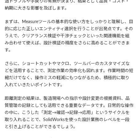
造トラブルや手戻りの有無が決まり、結果として品質・コスト・
納期に大きな影響を及ぼします。
まずは、Measureツールの基本的な使い方をしっかりと理解し、目
的に応じた正しいエンティティ選択を行うことが出発点です。その
うえで、クリアランス検証や干渉チェックといった関連機能を組
み合わせて使えば、設計検証の精度をさらに高めることができま
す。
さらに、ショートカットやマクロ、ツールバーのカスタマイズな
どを活用することで、測定作業の効率化も図れます。作業時間の短
縮だけでなく、操作ミスの軽減にもつながるため、積極的に取り
入れていきたいポイントです。
距離測定の結果は、製造現場への指示や設計変更の根拠資料、品
質管理の記録としても活用できる重要なデータです。日常的な操作
の中に、こうした「測定→確認→記録→応用」というサイクルを
取り入れることで、SolidWorksを使った設計業務のレベルを一段
と引き上げることができるでしょう。