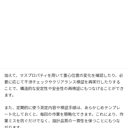
また、変更内容を他メンバーや関係部署に伝える際は、設計変更
の背景や影響範囲を明確にする必要があります。そんなときに
は、測定結果を数値として示すことで、変更の根拠が客観的にな
り、合意形成がしやすくなります。
プロジェクトの進行においては、変更履歴の管理も重要です。
SolidWorksには、モデルに対するコメントやバージョン履歴を残
せる機能があり、誰が・いつ・どのように変更を加えたかを記録
することで、トレーサビリティを確保できます。
加えて、マスプロパティを用いて重心位置の変化を確認したり、必
要に応じて干渉チェックやクリアランス検証を再実行したりする
ことで、構造的な安定性や安全性の再検証にもつなげることができ
ます。
また、定期的に使う測定内容や検証手順は、あらかじめテンプレ
ート化しておくと、毎回の作業を簡略化できます。これにより、作
業ミスを防ぐだけでなく、設計品質の一貫性を保つことにもつな
がります。