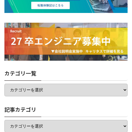
カテゴリ一覧
カ
テ
ゴ
リ
一
記事カテゴリ
覧
記
事