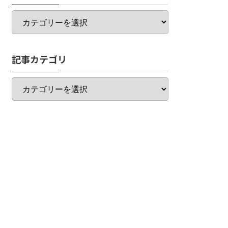
カ
テ
ゴ
リ
記事カテゴリ
一
覧
記
事
カ
テ
ゴ
リ