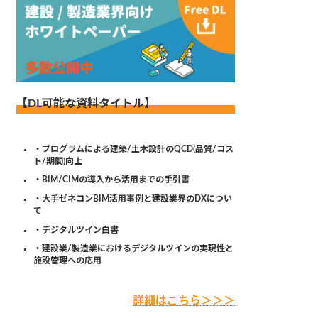
【DL可能な資料タイトル】
・プログラムによる建築/土木設計のQCD(品質/コス
ト/期間)向上
・BIM/CIMの導入から活用までの手引書
・大手ゼネコンBIM活用事例と建設業界のDXについ
て
・デジタルツイン白書
・建設業/製造業におけるデジタルツインの実現性と
施設管理への応用
詳細はこちら＞＞＞