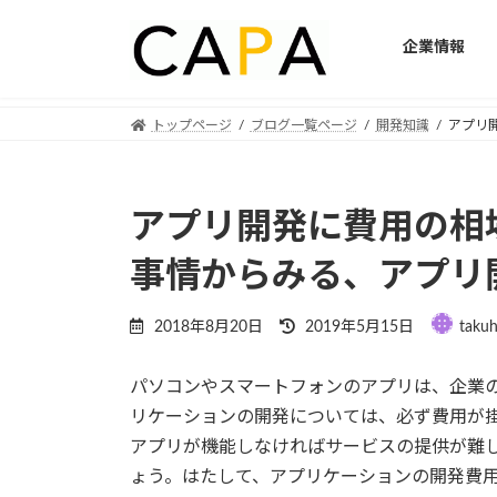
企業情報
Skip
Skip
トップページ
ブログ一覧ページ
開発知識
アプリ
to
to
the
the
content
Navigation
アプリ開発に費用の相
事情からみる、アプリ
Last
2018年8月20日
2019年5月15日
takuh
updated
:
パソコンやスマートフォンのアプリは、企業
リケーションの開発については、必ず費用が
アプリが機能しなければサービスの提供が難
ょう。はたして、アプリケーションの開発費