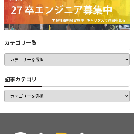
カテゴリ一覧
カ
テ
ゴ
リ
一
記事カテゴリ
覧
記
事
カ
テ
ゴ
リ