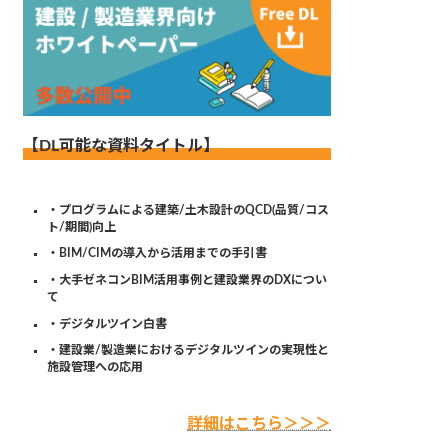
【DL可能な資料タイトル】
・プログラムによる建築/土木設計のQCD(品質/コス
ト/期間)向上
・BIM/CIMの導入から活用までの手引書
・大手ゼネコンBIM活用事例と建設業界のDXについ
て
・デジタルツイン白書
・建設業/製造業におけるデジタルツインの実現性と
施設管理への応用
詳細はこちら＞＞＞