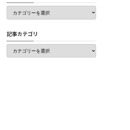
カ
テ
ゴ
リ
記事カテゴリ
一
覧
記
事
カ
テ
ゴ
リ