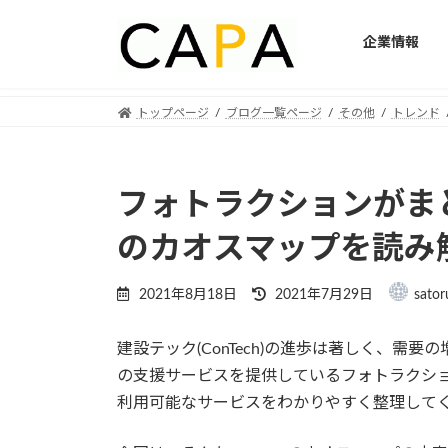
企業情報
Skip
Skip
トップページ
ブログ一覧ページ
その他
トレンド
to
to
the
the
content
Navigation
フォトラクションがまとめ
のカオスマップを読み
Last
2021年8月18日
2021年7月29日
sator
updated
:
建設テック(ConTech)の進歩は著しく、
の支援サービスを提供しているフォトラクション
利用可能なサービスをわかりやすく整理して