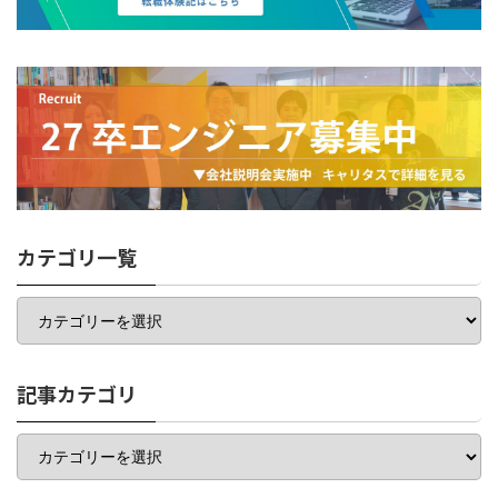
カテゴリ一覧
カ
テ
ゴ
リ
一
記事カテゴリ
覧
記
事
カ