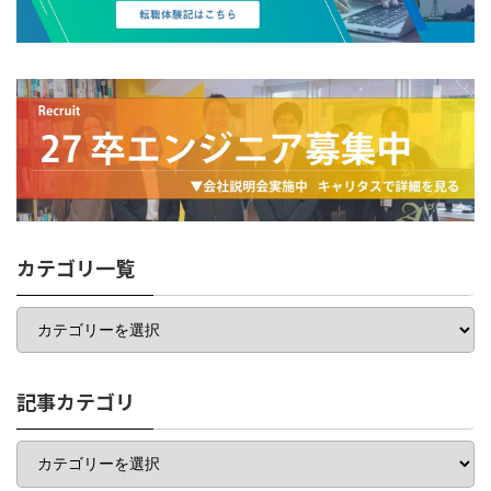
カテゴリ一覧
カ
テ
ゴ
リ
一
記事カテゴリ
覧
記
事
カ