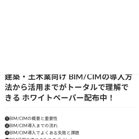
模や運用に合った形でライセンスを正しく管理することが大切で
す。
結果として、こうしたライセンスの正しい使い方を身につけ、状況
に応じて適切に割り当てを行うことで、設計業務の生産性を高め
つつ、コスト面でも無駄を抑えることが可能になります。業務効率
と予算管理を両立できれば、プロジェクトの進行スピードが向上
するだけでなく、将来的な事業の拡大にも柔軟に対応できる体制
が整うでしょう。
建築・土木業向け
BIM/CIMの導入方
法から活用までがトータルで理解で
きる
ホワイトペーパー配布中！
❶BIM/CIMの概要と重要性
❷BIM/CIM導入までの流れ
❸BIM/CIM導入でよくある失敗と課題