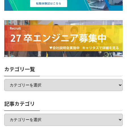
カテゴリ一覧
カ
テ
ゴ
リ
一
記事カテゴリ
覧
記
事
カ