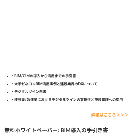
【DL可能な資料タイトル】
・プログラムによる建築/土木設計のQCD(品質/コスト/期間)向上
・BIM/CIMの導入から活用までの手引書
・大手ゼネコンBIM活用事例と建設業界のDXについて
・デジタルツイン白書
・建設業/製造業におけるデジタルツインの実現性と施設管理への応用
詳細はこちら＞＞＞
無料ホワイトペーパー: BIM導入の手引き書