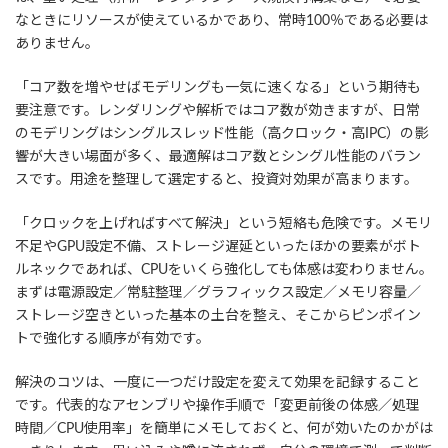
なときにリソースが使えているかであり、常時100％である必要は
ありません。
「コア数を増やせばモデリングも一気に速くなる」という期待も
要注意です。レンダリングや解析ではコア数が効きますが、日常
のモデリングはシングルスレッド性能（高クロック・高IPC）の影
響が大きい場面が多く、最適解はコア数とシングル性能のバラン
スです。用途を整理して選定すると、投資対効果が高まります。
「クロックを上げればすべて解決」という短絡も危険です。メモリ
不足やGPU設定不備、ストレージ遅延といったほかの要素がボト
ルネックであれば、CPUをいくら強化しても体感は変わりません。
まずは電源設定／常駐整理／グラフィックス設定／メモリ容量／
ストレージ空きといった基本の土台を整え、そこからピンポイン
トで強化する順序が有効です。
解決のコツは、一度に一つだけ設定を変えて効果を記録すること
です。代表的なアセンブリや操作手順で「変更前後の体感／処理
時間／CPU使用率」を簡単にメモしておくと、何が効いたのかがは