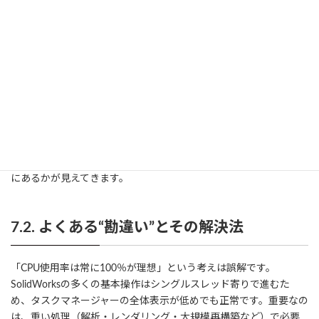
ライバ、あるいは誤ってSoftware OpenGLが有効になっていると、
本来GPUが担う描画がCPUに回り、表示が遅くなります。この場合
は、認定GPU＋適切なドライバの導入、Software OpenGLの無効
化、グラフィックス設定の最適化で改善が見込めます。
そのほか、メモリ不足によるスワップ発生、ストレージの空き容
量不足、PDM/3DEXPERIENCEのキャッシュ肥大化、ウイルス対
策のリアルタイムスキャンが重い、高解像度・多画面での過度な
表示品質設定なども、CPU使用率が伸びない／体感が重い原因に
なります。各項目を一つずつ潰し込むことで、ボトルネックがどこ
にあるかが見えてきます。
7.2. よくある“勘違い”とその解決法
「CPU使用率は常に100％が理想」という考えは誤解です。
SolidWorksの多くの基本操作はシングルスレッド寄りで進むた
め、タスクマネージャーの全体表示が低めでも正常です。重要なの
は、重い処理（解析・レンダリング・大規模再構築など）で必要