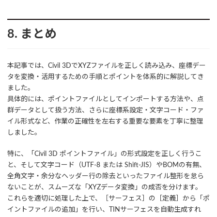
8. まとめ
本記事では、Civil 3DでXYZファイルを正しく読み込み、座標デー
タを変換・活用するための手順とポイントを体系的に解説してき
ました。
具体的には、ポイントファイルとしてインポートする方法や、点
群データとして扱う方法、さらに座標系設定・文字コード・ファ
イル形式など、作業の正確性を左右する重要な要素を丁寧に整理
しました。
特に、「Civil 3D ポイントファイル」の形式設定を正しく行うこ
と、そして文字コード（UTF-8 または Shift-JIS）やBOMの有無、
全角文字・余分なヘッダー行の除去といったファイル整形を怠ら
ないことが、スムーズな「XYZデータ変換」の成否を分けます。
これらを適切に処理した上で、［サーフェス］の［定義］から「ポ
イントファイルの追加」を行い、TINサーフェスを自動生成すれ