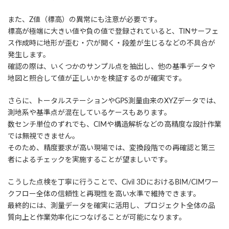
また、Z値（標高）の異常にも注意が必要です。
標高が極端に大きい値や負の値で登録されていると、TINサーフェ
ス作成時に地形が歪む・穴が開く・段差が生じるなどの不具合が
発生します。
確認の際は、いくつかのサンプル点を抽出し、他の基準データや
地図と照合して値が正しいかを検証するのが確実です。
さらに、トータルステーションやGPS測量由来のXYZデータでは、
測地系や基準点が混在しているケースもあります。
数センチ単位のずれでも、CIMや構造解析などの高精度な設計作業
では無視できません。
そのため、精度要求が高い現場では、変換段階での再確認と第三
者によるチェックを実施することが望ましいです。
こうした点検を丁寧に行うことで、Civil 3DにおけるBIM/CIMワー
クフロー全体の信頼性と再現性を高い水準で維持できます。
最終的には、測量データを確実に活用し、プロジェクト全体の品
質向上と作業効率化につなげることが可能になります。