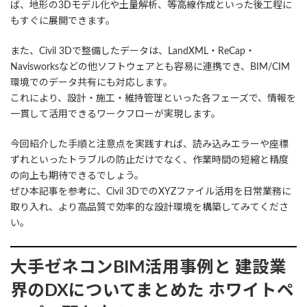
ば、地形の3Dモデル化や土量解析、等高線作成といった後工程に
もすぐに展開できます。
また、Civil 3Dで整備したデータは、LandXML・ReCap・
Navisworksなどの他ソフトウェアとも容易に連携でき、BIM/CIM
環境でのデータ共有にも対応します。
これにより、設計・施工・維持管理といった各フェーズで、情報を
一貫して活用できるワークフローが実現します。
今回紹介した手順と注意点を実践すれば、読み込みエラーや座標
ずれといったトラブルの防止だけでなく、作業時間の短縮と精度
の向上も期待できるでしょう。
ぜひ本記事を参考に、Civil 3DでのXYZファイル活用を日常業務に
取り入れ、より高品質で効率的な設計環境を構築してみてくださ
い。
大手ゼネコンBIM活用事例と
建設業
界のDXについてまとめた
ホワイトペ