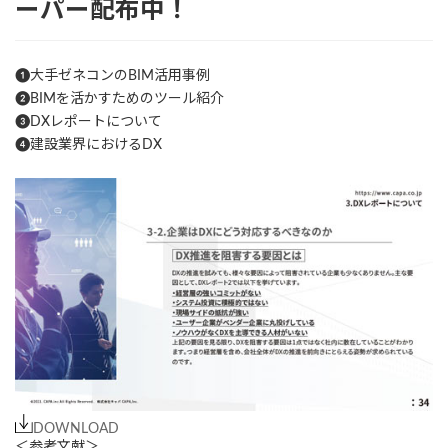
ーパー配布中！
❶大手ゼネコンのBIM活用事例
❷BIMを活かすためのツール紹介
❸DXレポートについて
❹建設業界におけるDX
DOWNLOAD
＜参考文献＞