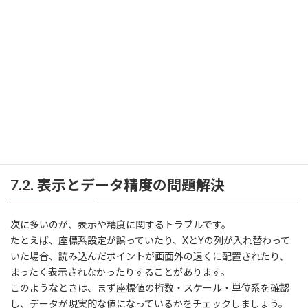
この場合は、データを複数ファイルに分割するか、必要に応じて
点の間引き処理（サンプリング）を行ってから再度読み込むと安
定します。
それでも解決しない場合は、Autodesk ReCapや他社ツールを使っ
て一時的にデータを変換・最適化し、再度Civil 3Dにインポートす
る方法も検討しましょう。
中間処理を挟むことで、フォーマット不整合や文字化けなどの問
題を回避できることがあります。
7.2. 表示とデータ精度の問題解決
次に多いのが、表示や精度に関するトラブルです。
たとえば、座標系設定が誤っていたり、XとYの列が入れ替わって
いた場合、読み込んだポイントが画面外の遠くに配置されたり、
まったく表示されなかったりすることがあります。
このようなときは、まず座標値の桁数・スケール・単位系を確認
し、データが現実的な値になっているかをチェックしましょう。