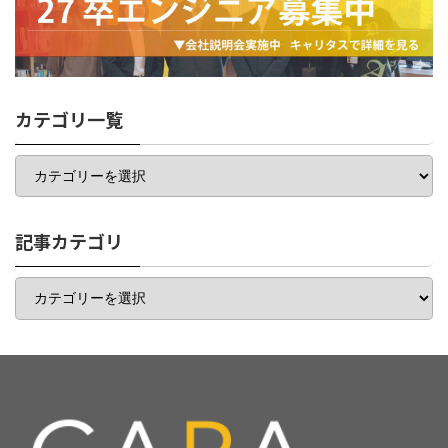
カテゴリ一覧
カ
テ
ゴ
リ
一
記事カテゴリ
覧
記
事
カ
テ
ゴ
リ