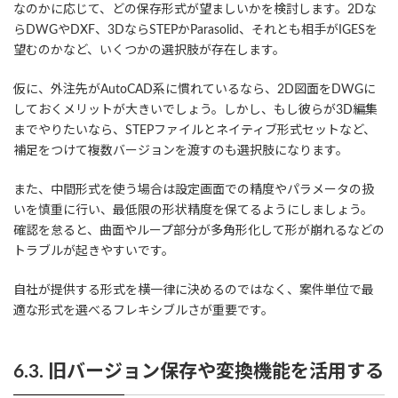
なのかに応じて、どの保存形式が望ましいかを検討します。2Dな
らDWGやDXF、3DならSTEPかParasolid、それとも相手がIGESを
望むのかなど、いくつかの選択肢が存在します。
仮に、外注先がAutoCAD系に慣れているなら、2D図面をDWGに
しておくメリットが大きいでしょう。しかし、もし彼らが3D編集
までやりたいなら、STEPファイルとネイティブ形式セットなど、
補足をつけて複数バージョンを渡すのも選択肢になります。
また、中間形式を使う場合は設定画面での精度やパラメータの扱
いを慎重に行い、最低限の形状精度を保てるようにしましょう。
確認を怠ると、曲面やループ部分が多角形化して形が崩れるなどの
トラブルが起きやすいです。
自社が提供する形式を横一律に決めるのではなく、案件単位で最
適な形式を選べるフレキシブルさが重要です。
6.3. 旧バージョン保存や変換機能を活用する