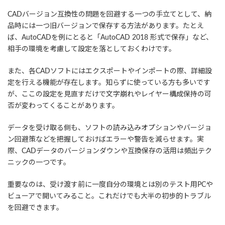
CADバージョン互換性の問題を回避する一つの手立てとして、納
品時には一つ旧バージョンで保存する方法があります。たとえ
ば、AutoCADを例にとると「AutoCAD 2018 形式で保存」など、
相手の環境を考慮して設定を落としておくわけです。
また、各CADソフトにはエクスポートやインポートの際、詳細設
定を行える機能が存在します。知らずに使っている方も多いです
が、ここの設定を見直すだけで文字崩れやレイヤー構成保持の可
否が変わってくることがあります。
データを受け取る側も、ソフトの読み込みオプションやバージョ
ン回避策などを把握しておけばエラーや警告を減らせます。実
際、CADデータのバージョンダウンや互換保存の活用は頻出テク
ニックの一つです。
重要なのは、受け渡す前に一度自分の環境とは別のテスト用PCや
ビューアで開いてみること。これだけでも大半の初歩的トラブル
を回避できます。