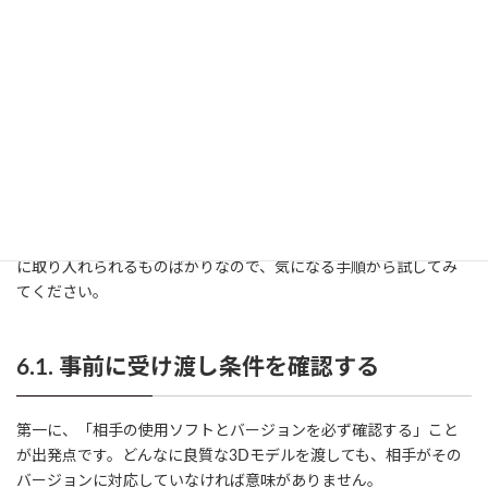
なければトラブルは避けられません。2Dの場合はフォントや線
種、3Dの場合は中間形式と履歴の扱いに注意を払うなど、あらか
じめ共有ルールを設定するのが賢明です。
さらに、受け渡しの場面ではPDF併送や旧バージョン保存などの
テクニックも有効となります。各手順で少しずつ確認するだけで
も、CADデータのトラブルシューティングの手間を大幅にカット
できるでしょう。
以下では5つの具体策を順に取り上げます。あなたの現場でもすぐ
に取り入れられるものばかりなので、気になる手順から試してみ
てください。
6.1. 事前に受け渡し条件を確認する
第一に、「相手の使用ソフトとバージョンを必ず確認する」こと
が出発点です。どんなに良質な3Dモデルを渡しても、相手がその
バージョンに対応していなければ意味がありません。