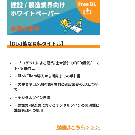
【DL可能な資料タイトル】
・プログラムによる建築/土木設計のQCD(品質/コス
ト/期間)向上
・BIM/CIMの導入から活用までの手引書
・大手ゼネコンBIM活用事例と建設業界のDXについ
て
・デジタルツイン白書
・建設業/製造業におけるデジタルツインの実現性と
施設管理への応用
詳細はこちら＞＞＞