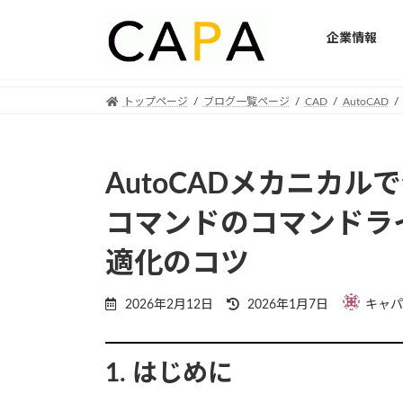
企業情報
Skip
Skip
トップページ
ブログ一覧ページ
CAD
AutoCAD
to
to
the
the
content
Navigation
AutoCADメカニカ
コマンドのコマンドラ
適化のコツ
Last
2026年2月12日
2026年1月7日
キャパ
updated
:
1. はじめに