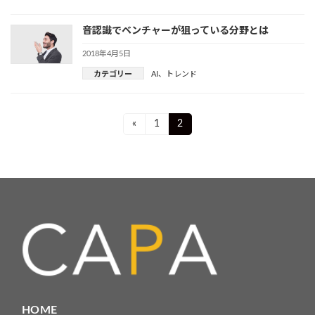
音認識でベンチャーが狙っている分野とは
2018年4月5日
カテゴリー
AI
、
トレンド
投
Page
Page
«
1
2
稿
ナ
ビ
ゲ
ー
シ
ョ
HOME