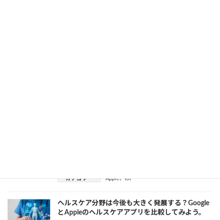
VRはここまで進んだ！？プラットフォームが生ま
れつつあるGoogle Spotlight storiesとは
2018年6月11日
カテゴリー
Google
、
VR
VRで何が出来る？GoogleのVR「Daydream」はス
マホにも対応
2018年6月8日
カテゴリー
Google
、
VR
AppleWatchのディスプレイが新しくなるのはいつ
2018年5月25日
カテゴリー
Apple
、
IoT
ヘルスケア分野は今後も大きく発展する？Google
とAppleのヘルスケアアプリを比較してみよう。