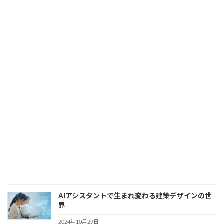
例集
2024年10月30日
カテゴリー
AI
、
業務効率化
コスト削減と品質向上を実現する建設業DXの実践
事例
2024年10月30日
カテゴリー
AI
、
DX
、
業務効率化
建築業界の未来を切り拓く、生成AIの活用事例と
は
2024年10月30日
カテゴリー
AI
、
建設・製造業界
AIアシスタントで生まれ変わる建築デザインの世
界
2024年10月29日