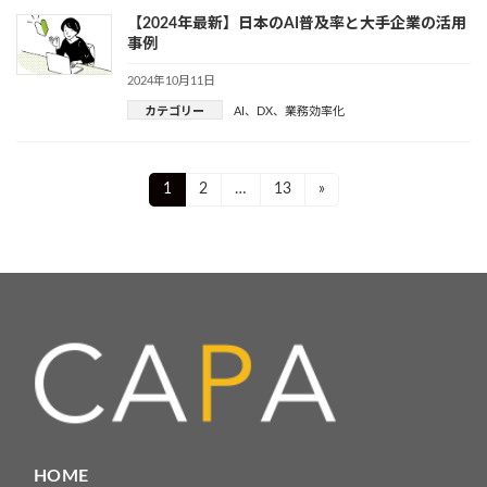
【2024年最新】日本のAI普及率と大手企業の活用
事例
2024年10月11日
カテゴリー
AI
、
DX
、
業務効率化
投
Page
Page
Page
1
2
…
13
»
稿
ナ
ビ
ゲ
ー
シ
ョ
HOME
ン