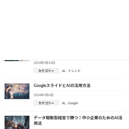
生成AIで業務改革を実現！中小企業が知るべき活
用事例とは
2024年9月25日
カテゴリー
AI
、
DX
、
業務効率化
画像生成AIのDream by WOMBOとは？特徴や使
い方を紹介
2024年9月10日
カテゴリー
AI
、
トレンド
GoogleスライドとAIの活用方法
2024年9月4日
カテゴリー
AI
、
Google
データ駆動型経営で勝つ！中小企業のためのAI活
用法