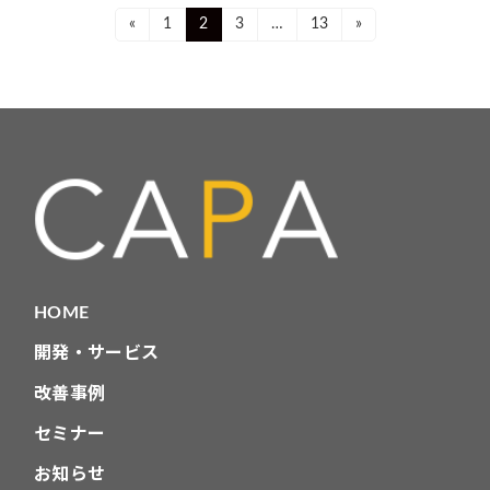
投
Page
Page
Page
Page
«
1
2
3
…
13
»
稿
ナ
ビ
ゲ
ー
シ
ョ
HOME
ン
開発・サービス
改善事例
セミナー
お知らせ