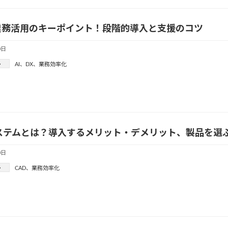
I業務活用のキーポイント！段階的導入と支援のコツ
0日
ー
AI
、
DX
、
業務効率化
システムとは？導入するメリット・デメリット、製品を選
0日
ー
CAD
、
業務効率化