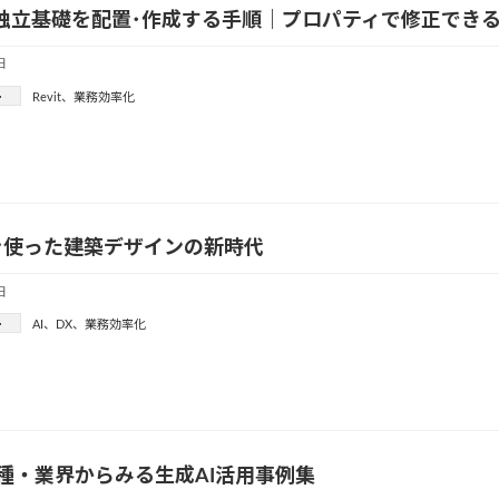
tで独立基礎を配置･作成する手順｜プロパティで修正でき
日
ー
Revit
、
業務効率化
を使った建築デザインの新時代
日
ー
AI
、
DX
、
業務効率化
種・業界からみる生成AI活用事例集