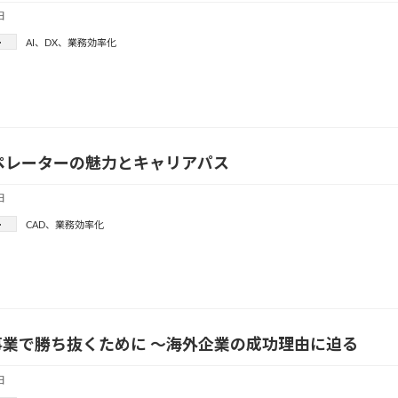
日
ー
AI
、
DX
、
業務効率化
ペレーターの魅力とキャリアパス
日
ー
CAD
、
業務効率化
事業で勝ち抜くために ～海外企業の成功理由に迫る
日