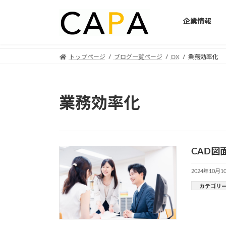
企業情報
Skip
Skip
トップページ
ブログ一覧ページ
DX
業務効率化
to
to
the
the
content
Navigation
業務効率化
CAD
2024年10月1
カテゴリ