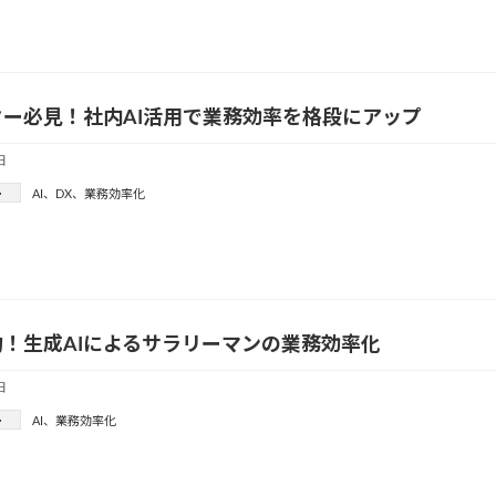
ター必見！社内AI活用で業務効率を格段にアップ
日
ー
AI
、
DX
、
業務効率化
！生成AIによるサラリーマンの業務効率化
日
ー
AI
、
業務効率化