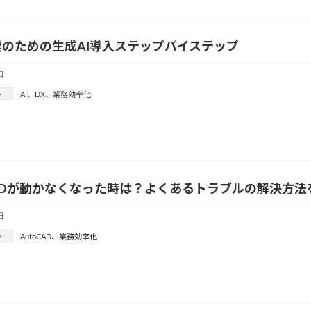
のための生成AI導入ステップバイステップ
日
ー
AI
、
DX
、
業務効率化
CADが動かなくなった時は？よくあるトラブルの解決方法
日
ー
AutoCAD
、
業務効率化