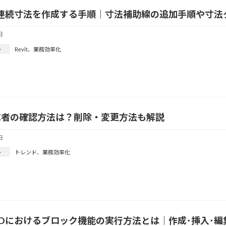
tで連続寸法を作成する手順｜寸法補助線の追加手順や寸
日
ー
Revit
、
業務効率化
成者の確認方法は？削除・変更方法も解説
日
ー
トレンド
、
業務効率化
CADにおけるブロック機能の実行方法とは｜作成･挿入･