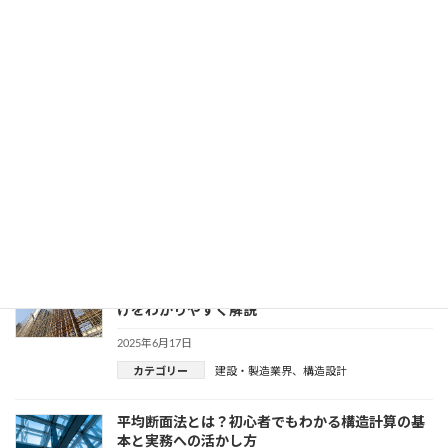
strdesignの価格は高い？機能とコストのバランス
を徹底解説
2025年7月29日
カテゴリー
建設・製造業界
、
構造設計
RC構造でよく出てくる『断面係数』って何？初心
者でもわかる基礎知識
2025年7月2日
カテゴリー
建設・製造業界
、
構造設計
シャーコネクタと鉄筋の違いとは？役割・使い分
けをわかりやすく解説
2025年6月17日
カテゴリー
建設・製造業界
、
構造設計
平均断面法とは？初心者でもわかる構造計算の基
本と実務への活かし方