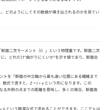
し、どのようにしてその数値が導き出されるのかを見てい
断面二次モーメント（I）」という物理量です。断面二次
に、どれだけ“曲がりにくいか”を示す値であり、断面全
メントを「断面の中立軸から最も遠い位置にある繊維まで
で表すと、Z = I ÷ y という形になります。この
くなる外側の点までの距離を意味し、多くの場合、断面高
 ÷ 6 という簡潔な式で求めることができます。ここで b は