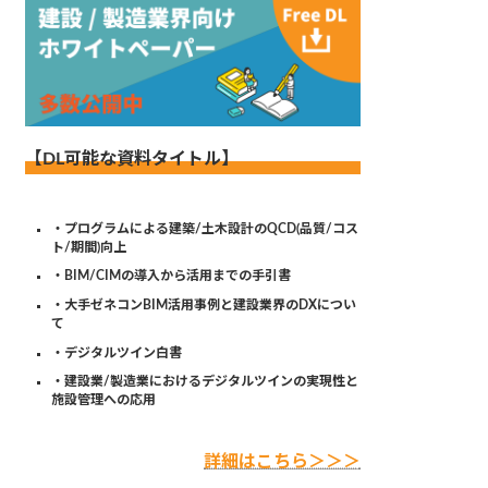
【DL可能な資料タイトル】
・プログラムによる建築/土木設計のQCD(品質/コス
ト/期間)向上
・BIM/CIMの導入から活用までの手引書
・大手ゼネコンBIM活用事例と建設業界のDXについ
て
・デジタルツイン白書
・建設業/製造業におけるデジタルツインの実現性と
施設管理への応用
詳細はこちら＞＞＞