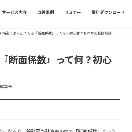
サービス内容
改善事例
セミナー
資料ダウンロード
RC構造でよく出てくる『断面係数』って何？初心者でもわかる基礎知識
る『断面係数』って何？初心
編集部
うになると、設計図や計算書の中で「断面係数」という