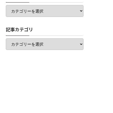
カ
テ
ゴ
リ
記事カテゴリ
一
覧
記
事
カ
テ
ゴ
リ