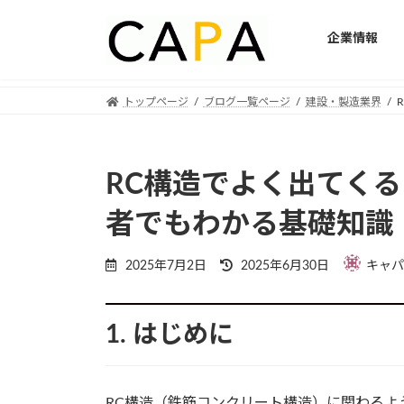
企業情報
Skip
Skip
トップページ
ブログ一覧ページ
建設・製造業界
to
to
the
the
content
Navigation
RC構造でよく出てく
者でもわかる基礎知識
Last
2025年7月2日
2025年6月30日
キャパ
updated
:
1. はじめに
RC構造（鉄筋コンクリート構造）に関わるよ