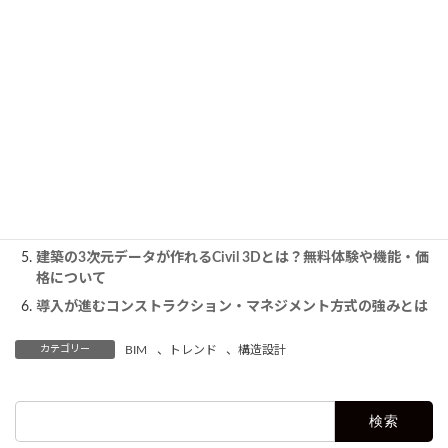
す。
建築GX・DX推進事業で失敗しないために｜BIM導入前に確認
すべき実務ポイント
BIMobjectに掲載する5つのメリットとは？掲載者向け機能の概
要から事例まで解説
1級建築士が語る海外のBIM活用状況アメリカ・シンガポール・
日本の違いを徹底比較
【比較】CIMソフトウェアはどれがいい？選び方のポイントと
人気製品の比較
建築の3次元データが作れるCivil 3Dとは？無料体験や機能・価
格について
導入が進むコンストラクション・マネジメント方式の強みとは
カテゴリー
BIM
、
トレンド
、
構造設計
検
索: