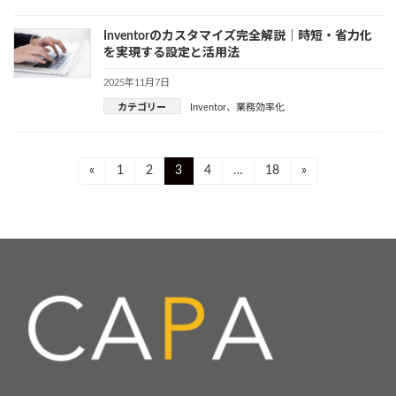
Inventorのカスタマイズ完全解説｜時短・省力化
を実現する設定と活用法
2025年11月7日
カテゴリー
Inventor
、
業務効率化
投
Page
Page
Page
Page
Page
«
1
2
3
4
…
18
»
稿
ナ
ビ
ゲ
ー
シ
ョ