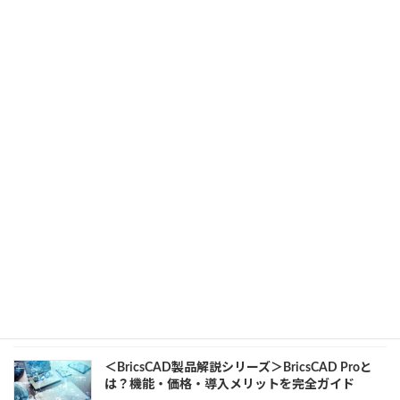
Inventorの単位設定を完全ガイド！mm・inchの切
り替え方法とトラブル対処法まで解説
2025年12月5日
カテゴリー
Inventor
、
業務効率化
Inventorヘルプ＋便利Tipsで作業効率アップ！初心
者にもわかる操作ガイド＆時短テク10選
2025年11月26日
カテゴリー
Inventor
、
業務効率化
＜BricsCAD製品解説シリーズ＞BricsCAD BIMと
は？機能・価格・導入メリットを完全ガイド
2025年11月19日
カテゴリー
BIM
、
BricsCAD
、
初心者向け
、
業務効率化
＜BricsCAD製品解説シリーズ＞BricsCAD Proと
は？機能・価格・導入メリットを完全ガイド