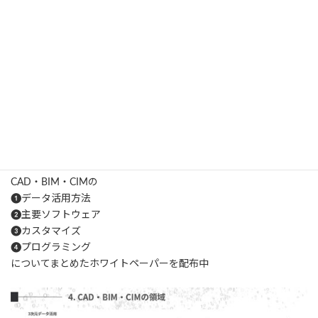
線の太さは見た目だけでなく、どの情報を強調するかという設計
ルールとして考え、適切に設定していきましょう。
建設・土木業界向け
5分でわかる
CAD・BIM・CIMの
ホワイトペーパ
ー配布中！
CAD・BIM・CIMの
❶データ活用方法
❷主要ソフトウェア
❸カスタマイズ
❹プログラミング
についてまとめたホワイトペーパーを配布中