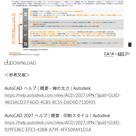
DOWNLOAD
＜参考文献＞
AutoCAD ヘルプ | 概要 - 線の太さ | Autodesk
https://help.autodesk.com/view/ACD/2027/JPN/?guid=GUID-
4B33ACD3-F6DD-4CB5-8C55-D6D0D7130905
AutoCAD 2027 ヘルプ | 概要 - 印刷スタイル | Autodesk
https://help.autodesk.com/view/ACD/2027/JPN/?guid=GUID-
929FE8EC-EFE3-43BB-A79F-4FF509A91D5A