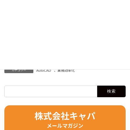
AutoCAD図面を美しく見せる！文字スタイルを使って文字を小
さくするテクニック
建築設計士必見！AutoCADの反転機能を最大限に活用するコツ
AutoCADにおけるオフセットの手順｜できない理由と対処法も
解説
AutoCADのブロック作成･解除の手順｜よくある問題や対処方
法も解説
AutoCAD 2021を今使うメリットとは？最新版にはないあの機
能が試せる！
カテゴリー
AutoCAD
、
業務効率化
検
索:
株式会社キャパ
メールマガジン